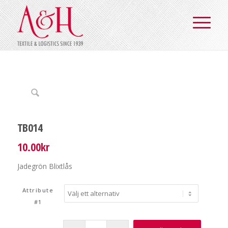
TB014
10.00
kr
Jadegrön Blixtlås
Attribute
#1