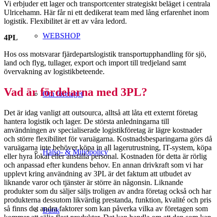
Vi erbjuder ett lager och transportcenter strategiskt beläget i centrala
Ulricehamn. Här får ni ett dedikerat team med lång erfarenhet inom
logistik. Flexibilitet är ett av våra ledord.
WEBSHOP
4PL
​Hos oss motsvarar fjärdepartslogistik transportupphandling för sjö,
land och flyg, tullager, export och import till tredjeland samt
övervakning av logistikbeteende.
Vad är fördelarna med 3PL?
Om företaget
Det är idag vanligt att outsourca, alltså att låta ett externt företag
hantera logistik och lager. De största anledningarna till
användningen av specialiserade logistikföretag är lägre kostnader
och större flexibilitet för varuägarna. Kostnadsbesparingarna görs då
varuägarna inte behöver köpa in all lagerutrustning, IT-system, köpa
Hälso- & Miljöpolicy
eller hyra lokal eller anställa personal. Kostnaden för detta är rörlig
och anpassad efter kundens behov. En annan drivkraft som vi har
upplevt kring användning av 3PL är det faktum att utbudet av
liknande varor och tjänster är större än någonsin. Liknande
produkter som du säljer säljs troligen av andra företag också och har
produkterna dessutom likvärdig prestanda, funktion, kvalité och pris
så finns det andra faktorer som kan påverka vilka av företagen som
Butik