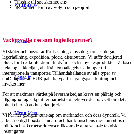
Tillgång till spetskompetens
WEBSHOP
Skalbarhet i form av volym och geografi
Varför välja oss som logistikpartner?
Kontakt
Vi sköter och ansvarar för Lastning / lossning, omlastningar,
lagerhållning, expedition, plock, distribution. Vi utför detaljerad
plock för t ex konfektion-, hudvård- och smyckesprodukter. Vi löser
hela logistikkedjan, allt ifrån emballagebeställningar till
internationella transporter. Tillhandahållande av alla typer av
Logga in
emballage, från EUR pall, halvpall, engångspall, kartong och
mycket mer.
För att maximera värdet på leveranskedjan krävs en pålitlig och
tillgänglig logistikpartner närhelst du behöver det, oavsett om det är
lokalt eller på andra sidan jorden.
Menu
Menu
Vi har har gedigen kunskap om marknaden och dess dynamik. Vi
arbetar enligt högsta standard och har branschens mest ambitiösa
miljö- och säkerhetsreferenser, liksom de allra senaste tekniska
lösningarna.