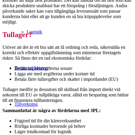
kommer att sälja flest produkter. Det kan handla om att den som kan
skicka produkten snabbast har ett försprång i försäljningen. Andra
påverkande saker kan vara tillgängliga leveranssätt som passar
kunderna bäst eller att ge kunden en så bra köpupplevelse som
möjligt.
Logistik
Tullager?
Utöver att det är ett bra sätt att få ordning och reda, säkerställa en
korrekt och effektiv uppgiftslämning som minimerar företagets
risker. Så finns det en rad ekonomiska fördelar:
Technical Merino
Betala importavgifterna senare
Ligga ute med avgifterna under kortare tid
Betala färre tullavgifter och skatter i importlandet (EU)
Tullager medför ju dessutom till skillnad från import direkt vid
ankomst till EU av tullpliktiga varor, alltid en besparing som bidrar
till att finansiera tullhanteringen.
Tillverkning
Sammanfattat är några av fördelarna med 3PL:
Frigjord tid för din kärnverksamhet
Rörliga kostnader beroende på behov
Lägre totalkostnad för logistik