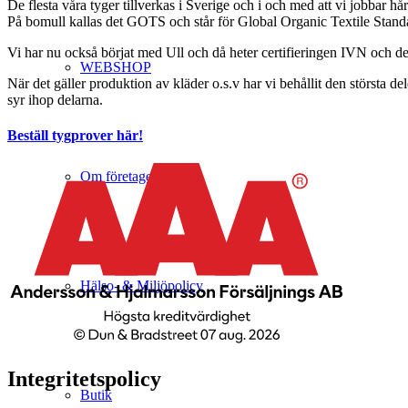
De flesta våra tyger tillverkas i Sverige och i och med att vi jobbar hår
På bomull kallas det GOTS och står för Global Organic Textile Stand
Vi har nu också börjat med Ull och då heter certifieringen IVN och dett
WEBSHOP
När det gäller produktion av kläder o.s.v har vi behållit den största d
syr ihop delarna.
Beställ tygprover här!
Om företaget
Hälso- & Miljöpolicy
Integritetspolicy
Butik