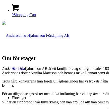
0
Shopping Cart
Om företaget
Andersson & Hjalmarson AB är ett familjeföretag som grundades 1939 a
Startsida
Anderssons dotter Annika Mattsson och hennes make Lennart samt deras
Trots hård konkurrens från företag i låglöneländer har vi lyckats hålla
ledtider.
För att tillgodose grossister med olika inriktning har vi idag även trad
Företaget
Vi har en stor bredd i vår tillverkning och kan erbjuda allt från olika t