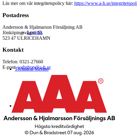
Läs mer om vår integritetspolicy här:
https://www.a-h.se/integritetspol
Postadress
Andersson & Hjalmarson Försäljning AB
Logistik
Jönköpingsvägen 51
523 47 ULRICEHAMN
Kontakt
Telefon: 0321-27660
E-post:
webshop@a-h.se
Technical Merino
Tillverkning