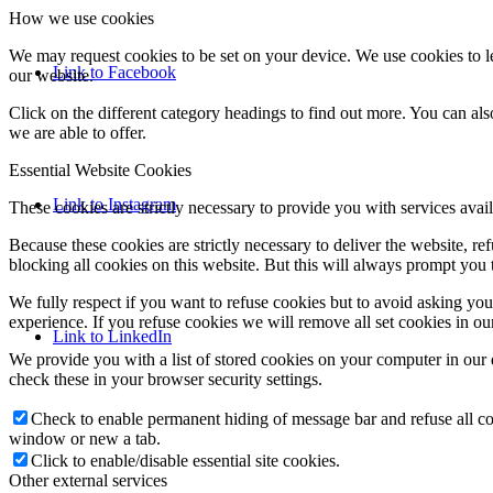
How we use cookies
We may request cookies to be set on your device. We use cookies to le
Link to Facebook
our website.
Click on the different category headings to find out more. You can a
we are able to offer.
Essential Website Cookies
Link to Instagram
These cookies are strictly necessary to provide you with services avail
Because these cookies are strictly necessary to deliver the website, 
blocking all cookies on this website. But this will always prompt you t
We fully respect if you want to refuse cookies but to avoid asking you a
experience. If you refuse cookies we will remove all set cookies in o
Link to LinkedIn
We provide you with a list of stored cookies on your computer in ou
check these in your browser security settings.
Check to enable permanent hiding of message bar and refuse all co
window or new a tab.
Click to enable/disable essential site cookies.
Other external services