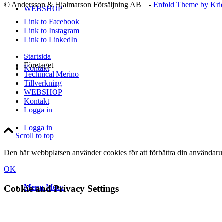
© Andersson & Hjalmarson Försäljning AB | -
Enfold Theme by Kri
WEBSHOP
Link to Facebook
Link to Instagram
Link to LinkedIn
Startsida
Företaget
Kontakt
Technical Merino
Tillverkning
WEBSHOP
Kontakt
Logga in
Logga in
Scroll to top
Den här webbplatsen använder cookies för att förbättra din användaru
OK
Menu
Menu
Cookie and Privacy Settings