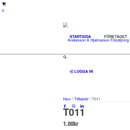
0
STARTSIDA
FÖRETAGET
LOGGA IN
Hem
/
Tillbehör
/ T011
T011
1.00
kr