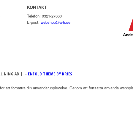
KONTAKT
B
Telefon: 0321-27660
E-post:
webshop@a-h.se
LJNING AB | -
ENFOLD THEME BY KRIESI
r att förbättra din användarupplevelse. Genom att fortsätta använda webbpla