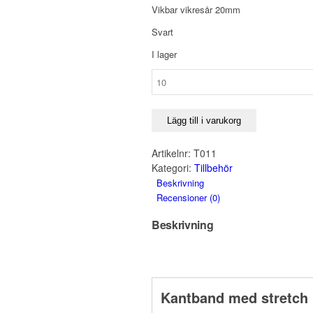
Vikbar vikresår 20mm
Svart
I lager
T011
mängd
Lägg till i varukorg
Artikelnr:
T011
Kategori:
Tillbehör
Beskrivning
Recensioner (0)
Beskrivning
Kantband med stretch