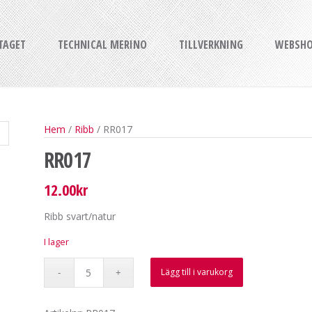
TAGET
TECHNICAL MERINO
TILLVERKNING
WEBSH
Hem
/
Ribb
/ RR017
RR017
12.00
kr
Ribb svart/natur
I lager
Lägg till i varukorg