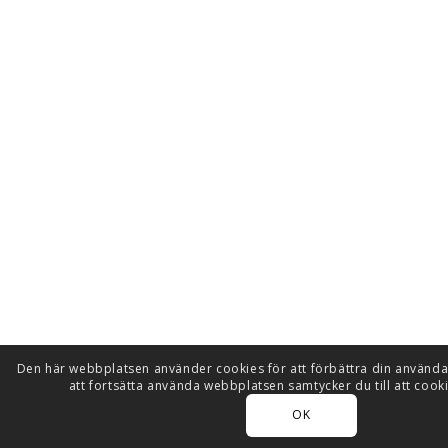
Den här webbplatsen använder cookies för att förbättra din använ
att fortsätta använda webbplatsen samtycker du till att cook
OK