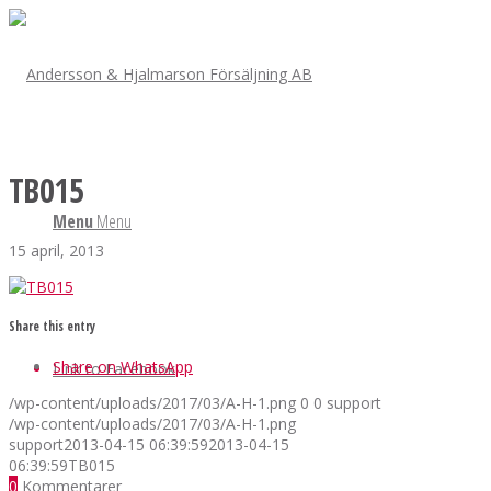
TB015
Menu
Menu
15 april, 2013
Share this entry
Share on WhatsApp
Link to Facebook
/wp-content/uploads/2017/03/A-H-1.png
0
0
support
/wp-content/uploads/2017/03/A-H-1.png
support
2013-04-15 06:39:59
2013-04-15
06:39:59
TB015
0
Kommentarer