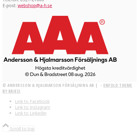
E-post:
webshop@a-h.se
© ANDERSSON & HJALMARSON FÖRSÄLJNING AB | -
ENFOLD THEME
BY KRIESI
Link to Facebook
Link to Instagram
Link to LinkedIn
Scroll to top