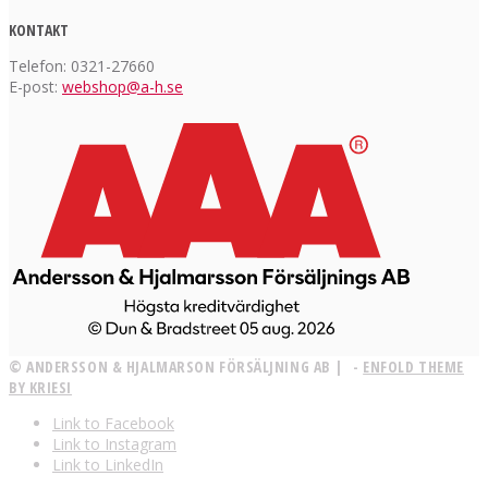
KONTAKT
Telefon: 0321-27660
E-post:
webshop@a-h.se
© ANDERSSON & HJALMARSON FÖRSÄLJNING AB | -
ENFOLD THEME
BY KRIESI
Link to Facebook
Link to Instagram
Link to LinkedIn