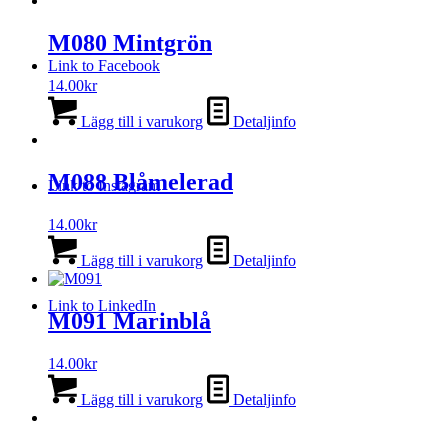
M080 Mintgrön
Link to Facebook
14.00
kr
Lägg till i varukorg
Detaljinfo
M088 Blåmelerad
Link to Instagram
14.00
kr
Lägg till i varukorg
Detaljinfo
Link to LinkedIn
M091 Marinblå
14.00
kr
Lägg till i varukorg
Detaljinfo