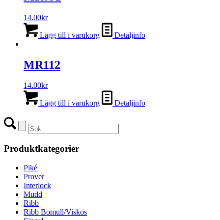
14.00
kr
Lägg till i varukorg
Detaljinfo
MR112
14.00
kr
Lägg till i varukorg
Detaljinfo
Produktkategorier
Piké
Prover
Interlock
Mudd
Ribb
Ribb Bomull/Viskos