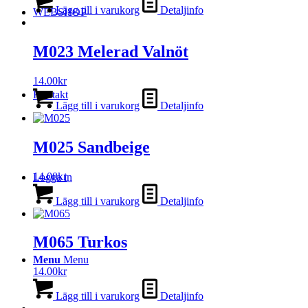
Lägg till i varukorg
Detaljinfo
WEBSHOP
M023 Melerad Valnöt
14.00
kr
Kontakt
Lägg till i varukorg
Detaljinfo
M025 Sandbeige
14.00
kr
Logga in
Lägg till i varukorg
Detaljinfo
M065 Turkos
Menu
Menu
14.00
kr
Lägg till i varukorg
Detaljinfo