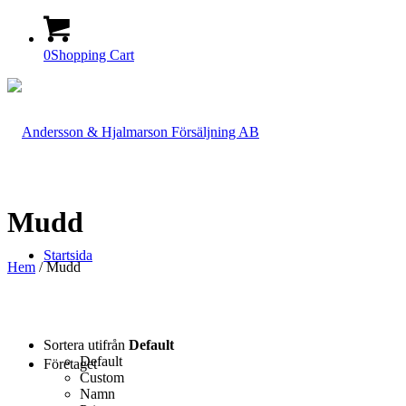
0
Shopping Cart
Mudd
Startsida
Hem
/ Mudd
Sortera utifrån
Default
Default
Företaget
Custom
Namn