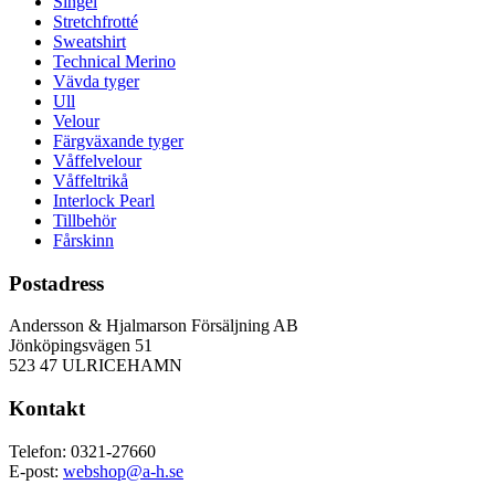
Singel
Stretchfrotté
Sweatshirt
Technical Merino
Vävda tyger
Ull
Velour
Färgväxande tyger
Våffelvelour
Våffeltrikå
Interlock Pearl
Tillbehör
Fårskinn
Postadress
Andersson & Hjalmarson Försäljning AB
Jönköpingsvägen 51
523 47 ULRICEHAMN
Kontakt
Telefon: 0321-27660
E-post:
webshop@a-h.se