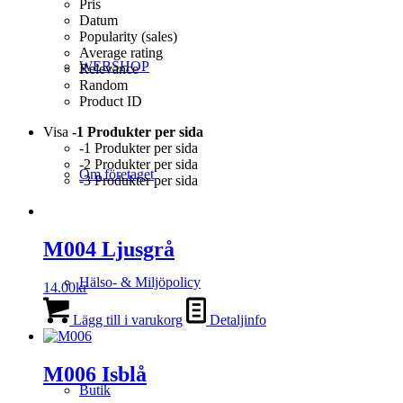
Pris
Datum
Popularity (sales)
Average rating
WEBSHOP
Relevance
Random
Product ID
Visa
-1 Produkter per sida
-1 Produkter per sida
-2 Produkter per sida
Om företaget
-3 Produkter per sida
M004 Ljusgrå
Hälso- & Miljöpolicy
14.00
kr
Lägg till i varukorg
Detaljinfo
M006 Isblå
Butik