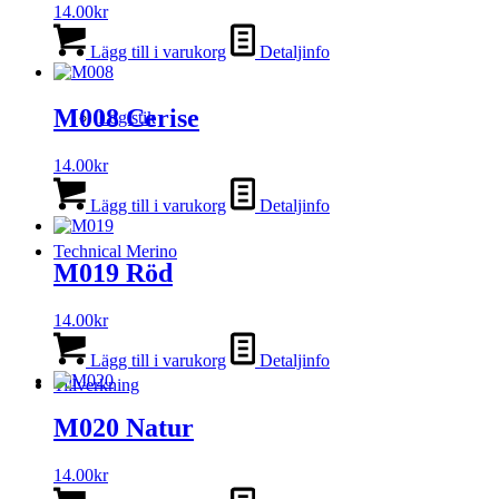
14.00
kr
Lägg till i varukorg
Detaljinfo
M008 Cerise
Logistik
14.00
kr
Lägg till i varukorg
Detaljinfo
Technical Merino
M019 Röd
14.00
kr
Lägg till i varukorg
Detaljinfo
Tillverkning
M020 Natur
14.00
kr